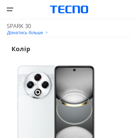
SPARK 30
Дізнатись більше
Смартфони
Колір
SPARK
Пристрої
CAMON
POVA
Планшети
Онлайн-магазини