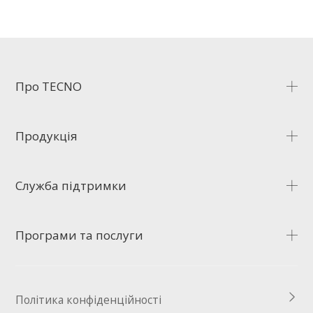
Про TECNO
Про нас
Продукція
Медіацентр
CAMON
Служба підтримки
SPARK
POVA
Запитання й відповіді
Програми та послуги
Аксесуари
Служба підтримки
Сервісні центри
HiOS
Перевірка стану гарантії
Політика конфіденційності